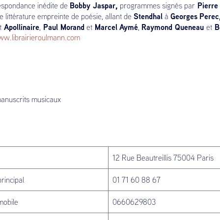
Bobby Jaspar,
Pierre
respondance inédite de
programmes signés par
Stendhal
Georges
Perec
e littérature empreinte de poésie, allant de
à
Apollinaire
Paul Morand
Marcel
Aymé
Raymond Queneau
Bo
t
,
et
,
et
w.librairieroulmann.com
anuscrits musicaux
12 Rue Beautreillis 75004 Paris
rincipal
01 71 60 88 67
mobile
0660629803