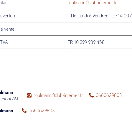
ntact
roulmann@club-internet.fr
ouverture
– De Lundi à Vendredi: De 14:00 
de vente
 TVA
FR 10 399 989 458
ulmann
roulmann@club-internet.fr
0660629803
rent SLAM
ulmann
0660629803