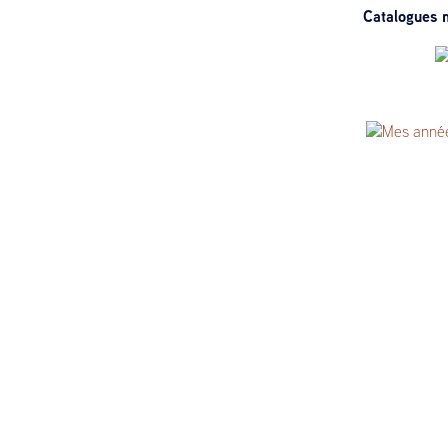
Catalogues m
Affinités
brin litté
Mes année
arts