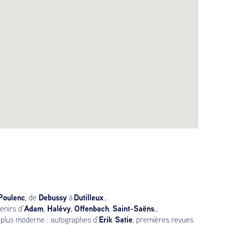
Poulenc
Debussy
Dutilleux
, de
à
…
Adam
Halévy
Offenbach
Saint-Saëns
enirs d’
,
,
,
…
Erik Satie
u plus moderne : autographes d’
, premières revues