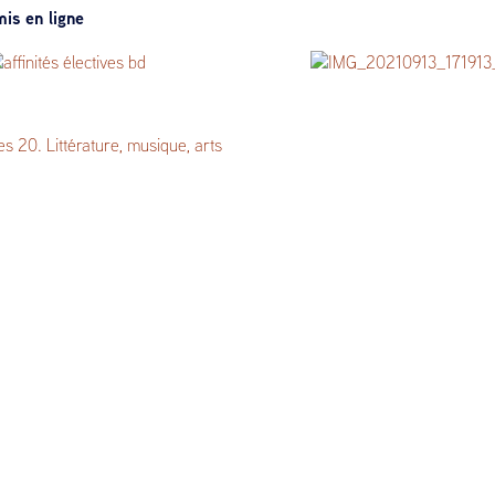
is en ligne
 électives, musicales et un
Black Trombone
raires
s 20 : littérature, musique,