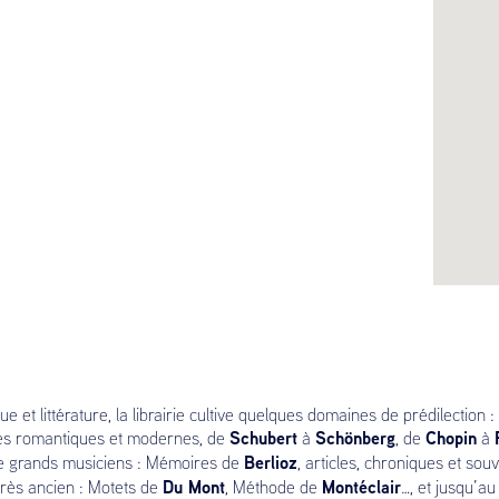
 et littérature, la librairie cultive quelques domaines de prédilection :
Schubert
Schönberg
Chopin
es romantiques et modernes, de
à
, de
à
Berlioz
 de grands musiciens : Mémoires de
, articles, chroniques et souv
Du Mont
Montéclair
très ancien : Motets de
, Méthode de
…, et jusqu’a