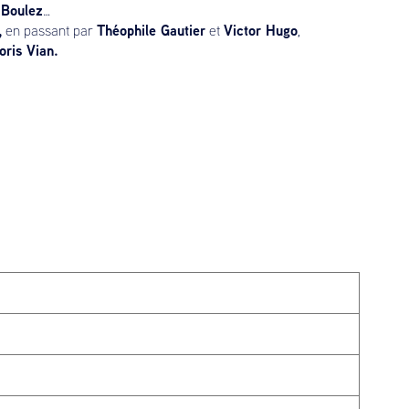
 Boulez
…
,
Théophile Gautier
Victor Hugo
en passant par
et
,
ris Vian.