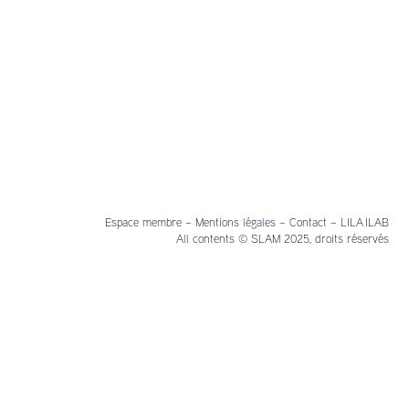
Espace membre
–
Mentions légales
–
Contact
–
LILA ILAB
All contents © SLAM 2025, droits réservés