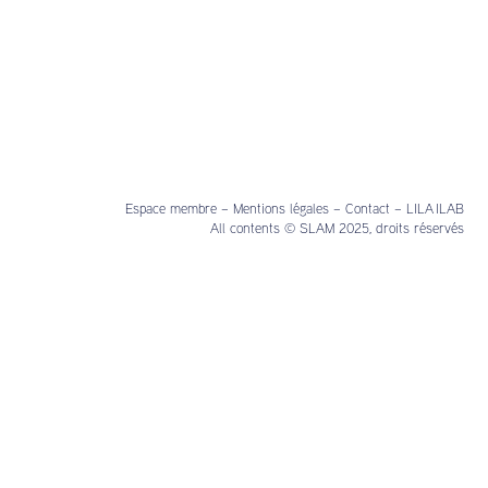
Espace membre
–
Mentions légales
–
Contact
–
LILA ILAB
All contents © SLAM 2025, droits réservés