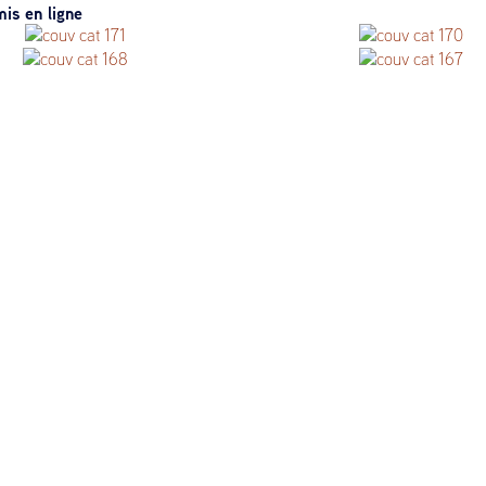
is en ligne
ciences anciennes & occultes
170 Livres choisis
vres choisis
n°167 Livres choisis