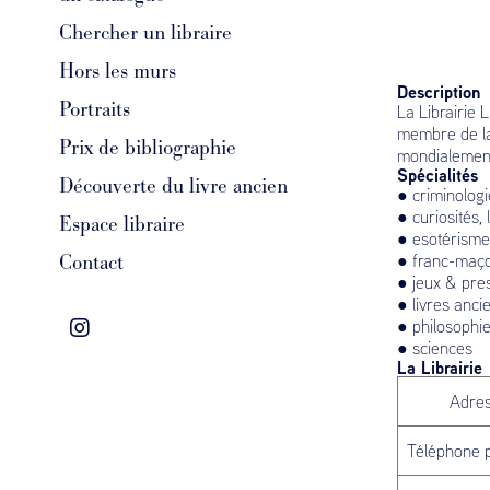
Chercher un libraire
Hors les murs
Description
Portraits
La Librairie 
membre de la
Prix de bibliographie
mondialement
Spécialités
Découverte du livre ancien
● criminologi
● curiosités, 
Espace libraire
● esotérisme,
Contact
● franc-maç
● jeux & prest
● livres anci
● philosophi
● sciences
La Librairie
Adre
Téléphone p