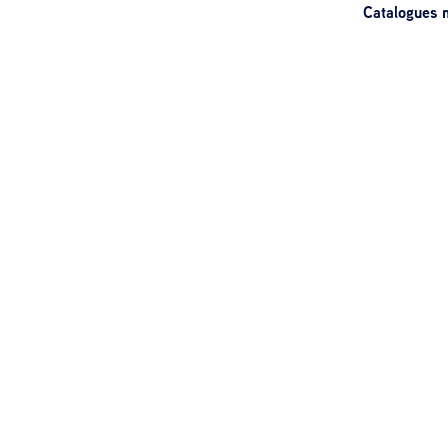
Catalogues m
n°171 S
n°168 Li