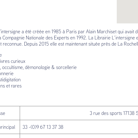
L’intersigne a été créée en 1985 à Paris par Alain Marchiset qui avait 
 Compagnie Nationale des Experts en 1992. La Librairie L’intersigne e
 reconnue. Depuis 2015 elle est maintenant située près de La Rochell
e
livres curieux
 occultisme, démonologie & sorcellerie
onnerie
idigitation
ens et rares
e
sse
3 rue des sports 17138 
rincipal
33 -(0)9 67 13 37 38