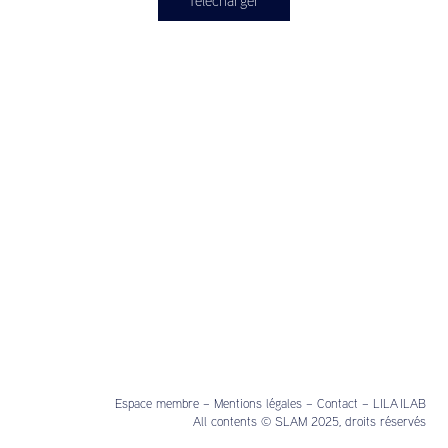
Télécharger
Espace membre
–
Mentions légales
–
Contact
–
LILA ILAB
All contents © SLAM 2025, droits réservés