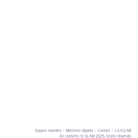
Espace membre
–
Mentions légales
–
Contact
–
LILA ILAB
All contents © SLAM 2025, droits réservés