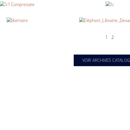
s
New York Antiquarian Book Fa
Catalogue Rare Books Le Feu F
courant N.1 / La voie
Librairie Devaux : rayon « anci
1
2
VOIR ARCHIVES CATALO