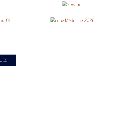
ir 2026
Newton !
ollet
ens »
Hiver 2026 | Médecine
GUES