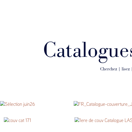
Catalogues
Cherchez | lisez 
 choisis – Juin 2026
Catalogue N°II – Juin 2026
iences anciennes & occultes
Catalogue printemps 2026