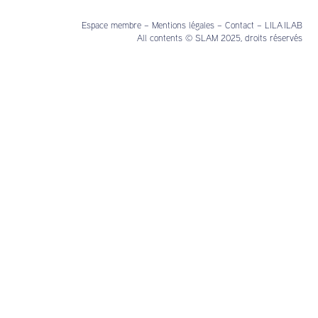
Espace membre
–
Mentions légales
–
Contact
–
LILA ILAB
All contents © SLAM 2025, droits réservés