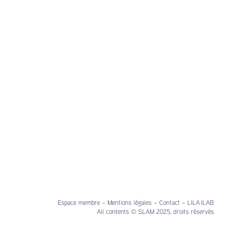
Espace membre
–
Mentions légales
–
Contact
–
LILA ILAB
All contents © SLAM 2025, droits réservés