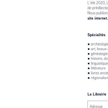
L’été 2020, L
de prédilecti
Nous publion
site internet
Spécialités
● archéologi
● art, beaux-
● généalogie
● histoire, d
● linguistique
● littérature
● livres anci
● régionalis
La Librairie
Adresse