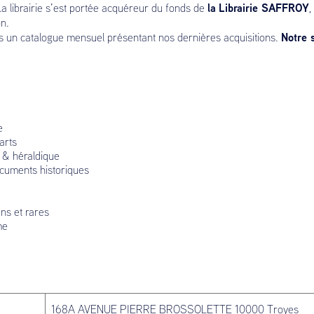
la
Librairie SAFFROY
a librairie s’est portée acquéreur du fonds de
,
on.
Notre 
s un catalogue mensuel présentant nos dernières acquisitions.
.
e
arts
 & héraldique
ocuments historiques
ens et rares
me
168A AVENUE PIERRE BROSSOLETTE 10000 Troyes