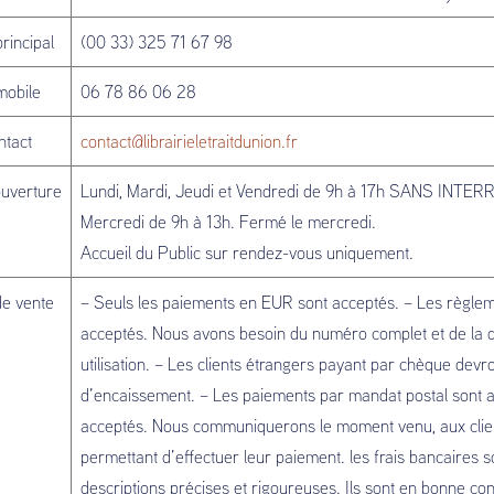
rincipal
(00 33) 325 71 67 98
mobile
06 78 86 06 28
ntact
contact@librairieletraitdunion.fr
ouverture
Lundi, Mardi, Jeudi et Vendredi de 9h à 17h SANS INTE
Mercredi de 9h à 13h. Fermé le mercredi.
Accueil du Public sur rendez-vous uniquement.
de vente
– Seuls les paiements en EUR sont acceptés. – Les règ
acceptés. Nous avons besoin du numéro complet et de la dat
utilisation. – Les clients étrangers payant par chèque dev
d’encaissement. – Les paiements par mandat postal sont 
acceptés. Nous communiquerons le moment venu, aux client
permettant d’effectuer leur paiement. les frais bancaires so
descriptions précises et rigoureuses. Ils sont en bonne co