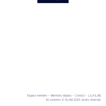
Espace membre
–
Mentions légales
–
Contact
–
LILA ILAB
All contents © SLAM 2025, droits réservés