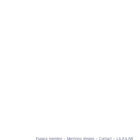
Espace membre
–
Mentions légales
–
Contact
–
LILA ILAB