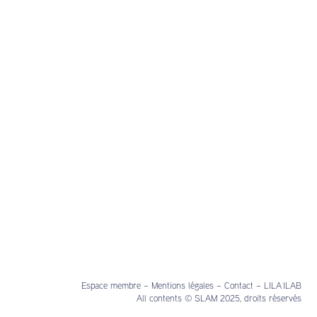
Espace membre
–
Mentions légales
–
Contact
–
LILA ILAB
All contents © SLAM 2025, droits réservés