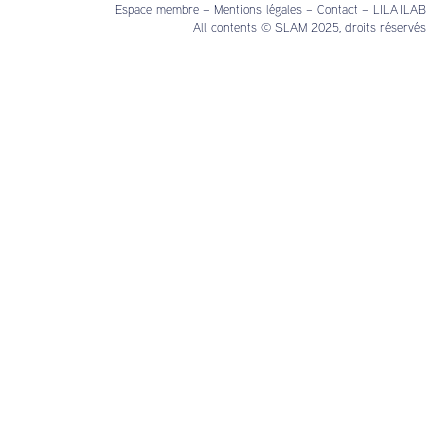
Espace membre
–
Mentions légales
–
Contact
–
LILA ILAB
All contents © SLAM 2025, droits réservés