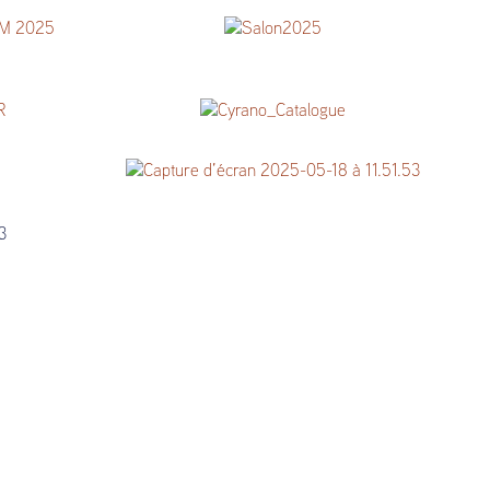
Salon des Livres Rares & des Arts
Graphiques 2025
Liste du Salon International du Livre
Rare 2025
rt
Catalogue {Ø}
Catalogue n°8 – Littérature et livres
illustrés
3