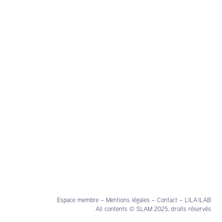
Espace membre
–
Mentions légales
–
Contact
–
LILA ILAB
All contents © SLAM 2025, droits réservés