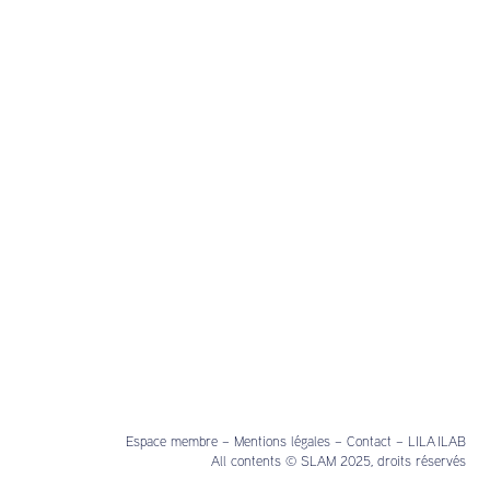
Espace membre
–
Mentions légales
–
Contact
–
LILA ILAB
All contents © SLAM 2025, droits réservés