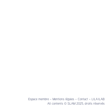
Espace membre
–
Mentions légales
–
Contact
–
LILA ILAB
All contents © SLAM 2025, droits réservés