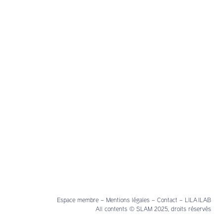
Espace membre
–
Mentions légales
–
Contact
–
LILA ILAB
All contents © SLAM 2025, droits réservés