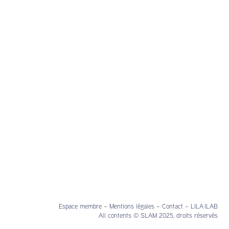
Espace membre
–
Mentions légales
–
Contact
–
LILA ILAB
All contents © SLAM 2025, droits réservés