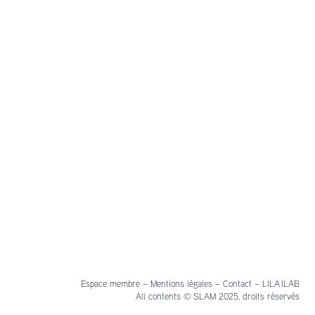
Espace membre
–
Mentions légales
–
Contact
–
LILA ILAB
All contents © SLAM 2025, droits réservés