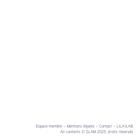
Espace membre
–
Mentions légales
–
Contact
–
LILA ILAB
All contents © SLAM 2025, droits réservés