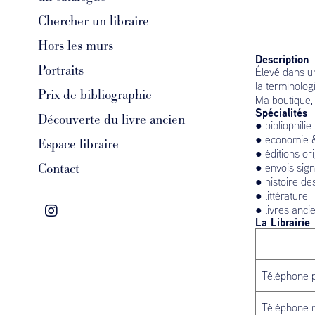
Chercher un libraire
Hors les murs
Description
Portraits
Élevé dans un
la terminolog
Prix de bibliographie
Ma boutique, 
Spécialités
Découverte du livre ancien
● bibliophilie
● economie &
Espace libraire
● éditions or
Contact
● envois sig
● histoire de
● littérature
● livres anci
La Librairie
Téléphone p
Téléphone 