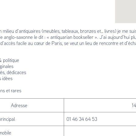
 milieu d’antiquaires (meubles, tableaux, bronzes et… livres) je me sui
ie anglo-saxonne le dit : « antiquarian bookseller ». J’ai aujourd’hui p
d’accès facile au cœur de Paris, se veut un lieu de rencontre et d’éch
 politique
iginales
nés, dédicaces
s idées
ens et rares
Adresse
14
rincipal
01 46 34 64 53
mobile