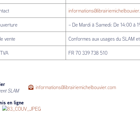
ntact
informations@librairiemichelbouvie
ouverture
– De Mardi à Samedi: De 14:00 à 
de vente
Conformes aux usages du SLAM et 
 TVA
FR 70 339 738 510
ier
informations@librairiemichelbouvier.com
rent SLAM
is en ligne
ue 83