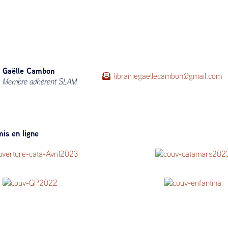
Gaëlle Cambon
librairiegaellecambon@gmail.com
Membre adhérent SLAM
is en ligne
res et vieux papiers – Avril
catalogue Bibliophilie Mars 20
n Grand-Palais 2022 – Stand
Enfantina n°1