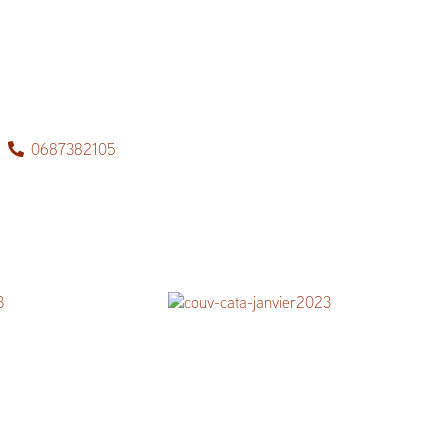
0687382105
23
catalogue Janvier 2023