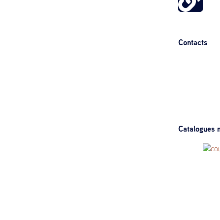
Contacts
Catalogues m
Jeux, liv
2023
Sélectio
A 12b