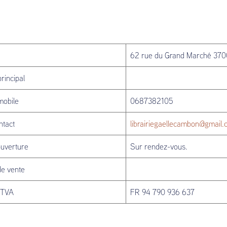
62 rue du Grand Marché 370
rincipal
mobile
0687382105
ntact
librairiegaellecambon@gmail
ouverture
Sur rendez-vous.
de vente
 TVA
FR 94 790 936 637