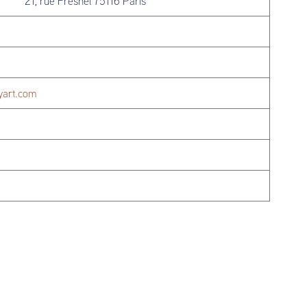
21, rue Fresnel 75116 Paris
yart.com