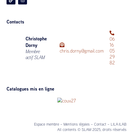
Contacts
Christophe
06
Dorny
16
chris.dorny@gmail.com
05
Membre
29
actif SLAM
82
Catalogues mis en ligne
Catalogue n° 27 (juin 2026)
Espace membre
–
Mentions légales
–
Contact
–
LILA ILAB
All contents © SLAM 2025, droits réservés