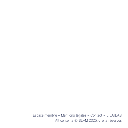
Espace membre
–
Mentions légales
–
Contact
–
LILA ILAB
All contents © SLAM 2025, droits réservés