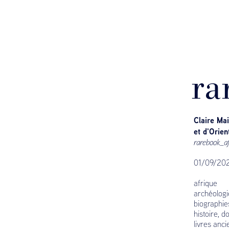
ra
Claire Mai
et d'Orien
rarebook_af
01/09/20
afrique
archéologi
biographi
histoire, 
livres anci