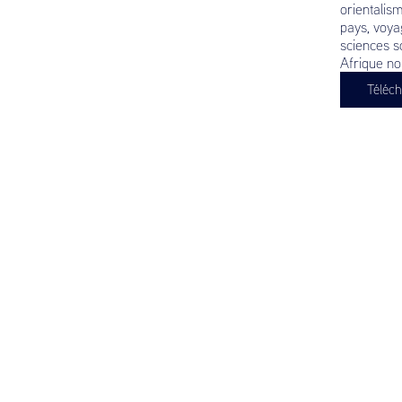
orientalis
pays, voya
sciences s
Afrique noi
Téléch