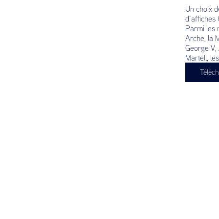
Un choix d
d’affiches
Parmi les m
Arche, la 
George V, A
Martell, l
Téléch