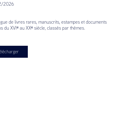
2/2026
ogue de livres rares, manuscrits, estampes et documents
s du XVIᵉ au XXᵉ siècle, classés par thèmes.
élécharger