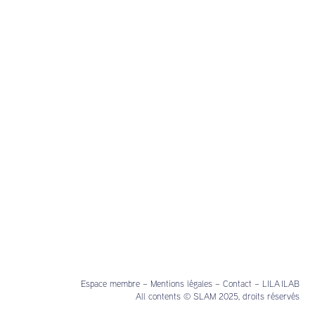
Espace membre
–
Mentions légales
–
Contact
–
LILA ILAB
All contents © SLAM 2025, droits réservés