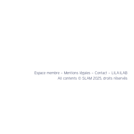
Espace membre
–
Mentions légales
–
Contact
–
LILA ILAB
All contents © SLAM 2025, droits réservés