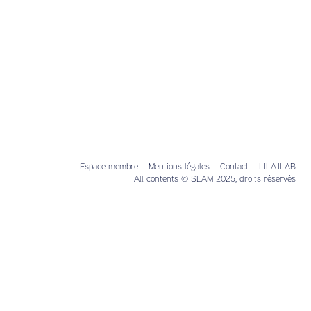
Espace membre
–
Mentions légales
–
Contact
–
LILA ILAB
All contents © SLAM 2025, droits réservés