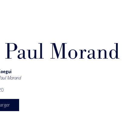
 Paul Morand
Koegui
Paul Morand
20
arger