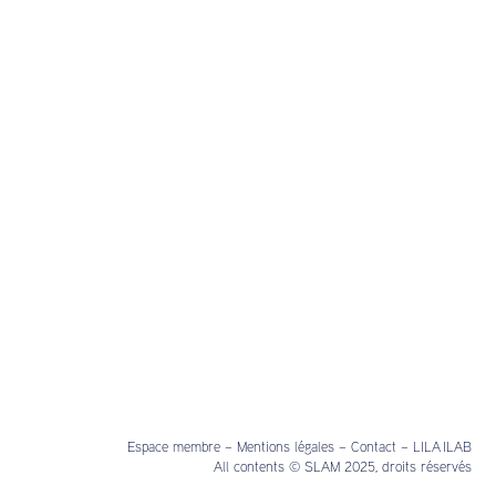
Espace membre
–
Mentions légales
–
Contact
–
LILA ILAB
All contents © SLAM 2025, droits réservés