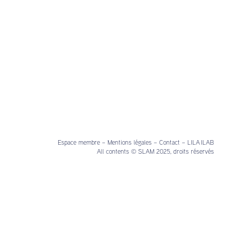
Espace membre
–
Mentions légales
–
Contact
–
LILA ILAB
All contents © SLAM 2025, droits réservés