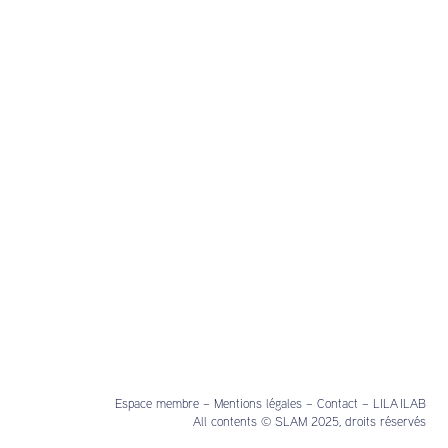
Espace membre
–
Mentions légales
–
Contact
–
LILA ILAB
All contents © SLAM 2025, droits réservés