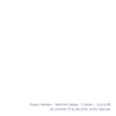
Espace membre
–
Mentions légales
–
Contact
–
LILA ILAB
All contents © SLAM 2025, droits réservés