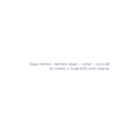
Espace membre
–
Mentions légales
–
Contact
–
LILA ILAB
All contents © SLAM 2025, droits réservés