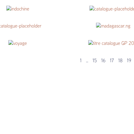
_linguistique
rarebook_madagascar
_indochina
rarebook_voyages
_voyages
rarebook_madagascar
_voyages
Catalogue Grand Palais 2021
1
…
15
16
17
18
19