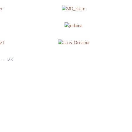
rarebook_semitisme
rarebook_islam
rarebook_semitisme
Oceania
…
23